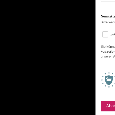
Newslett
Bitte wäh
E-
Sie könne
Fußzeile 
unserer W