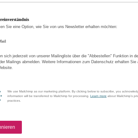
ereinverständnis
len Sie eine Option, wie Sie von uns Newsletter erhalten möchten:
Mail
n sich jederzeit von unserer Mailingliste über die "Abbestellen" Funktion in de
der Mailings abmelden. Weitere Informationen zum Datenschutz erhalten Sie 
ebsite.
We use Mailchimp as our marketing platform. By clicking below to subscribe, you acknowled
information will be transferred to Mailchimp for processing.
Learn more
about Mailchimp's pri
practices.